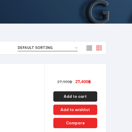
27,400
฿
27,900
฿
Add to cart
Add to wishlist
Compare