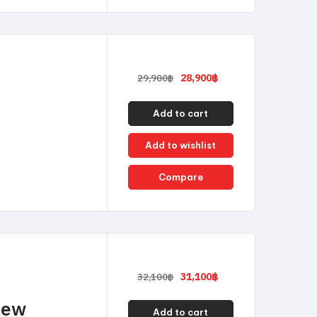
28,900
฿
29,900
฿
Add to cart
Add to wishlist
Compare
31,100
฿
32,100
฿
New
Add to cart