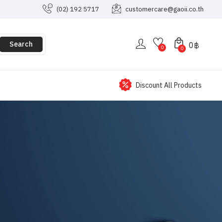
(02) 192 5717
customercare@gaoii.co.th
Search
0
฿
0
0
Discount All Products