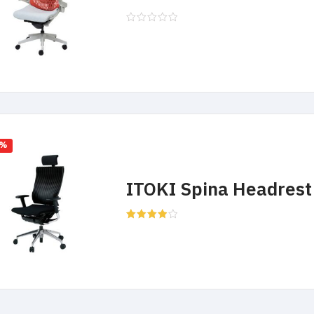
5%
ITOKI Spina Headrest
Rated
4.00
out
of 5