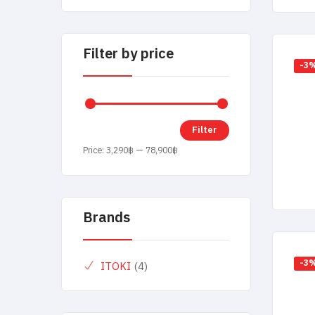
Filter by price
-3
Filter
Price:
3,290฿
—
78,900฿
Brands
-3
ITOKI
(4)