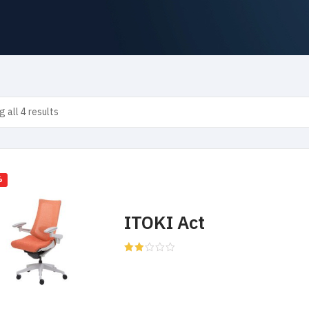
 all 4 results
%
ITOKI Act
Rated
2.00
out
of 5