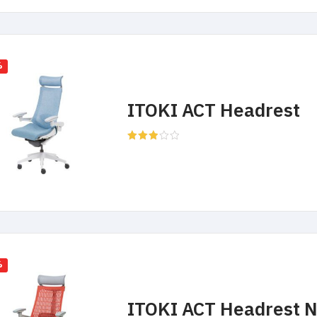
%
ITOKI ACT Headrest
Rated
3.00
out of
5
%
ITOKI ACT Headrest 