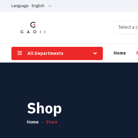
Language
English
Select a 
Home
All Departments
Shop
Home
Store