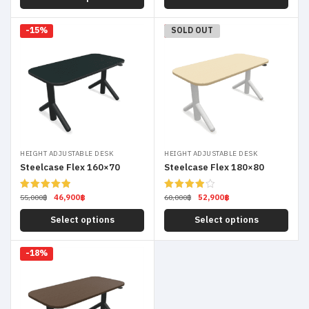
-15%
-12%
SOLD OUT
HEIGHT ADJUSTABLE DESK
HEIGHT ADJUSTABLE DESK
Steelcase Flex 160×70
Steelcase Flex 180×80
46,900
฿
52,900
฿
Rated
5.00
Rated
55,000
฿
60,000
฿
out of 5
4.00
out
of 5
Select options
Select options
-18%