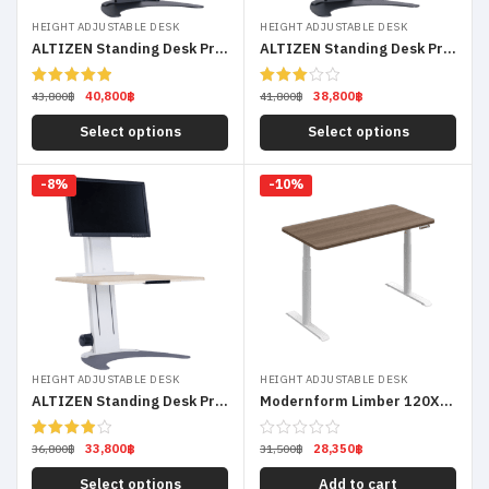
HEIGHT ADJUSTABLE DESK
HEIGHT ADJUSTABLE DESK
ALTIZEN Standing Desk Pro Dual Monitor
ALTIZEN Standing Desk Pro Laptop
40,800
฿
38,800
฿
Rated
5.00
Rated
43,800
฿
41,800
฿
out of 5
3.00
out of
Select options
Select options
5
-8%
-10%
HEIGHT ADJUSTABLE DESK
HEIGHT ADJUSTABLE DESK
ALTIZEN Standing Desk Pro Single Monitor
Modernform Limber 120X70
33,800
฿
28,350
฿
Rated
36,800
฿
31,500
฿
4.00
out
of 5
Select options
Add to cart