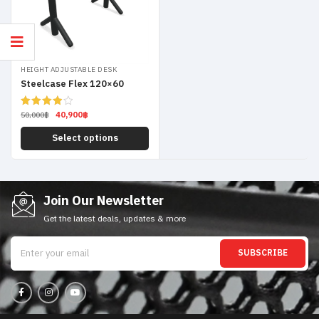
HEIGHT ADJUSTABLE DESK
Steelcase Flex 120×60
40,900
฿
Rated
50,000
฿
4.00
out
of 5
Select options
Join Our Newsletter
Get the latest deals, updates & more
SUBSCRIBE