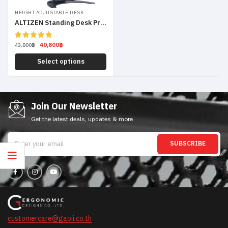
HEIGHT ADJUSTABLE DESK
ALTIZEN Standing Desk Pro Dual Monitor
40,800
฿
Rated
5.00
43,800
฿
out of 5
Select options
Join Our Newsletter
Get the latest deals, updates & more
SUBSCRIBE
customercare@gaoii.co.th