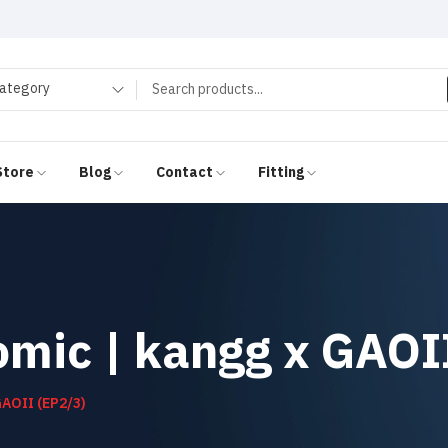
category
Store
Blog
Contact
Fitting
onomic | kangg x GAO
 GAOII (EP2/3)