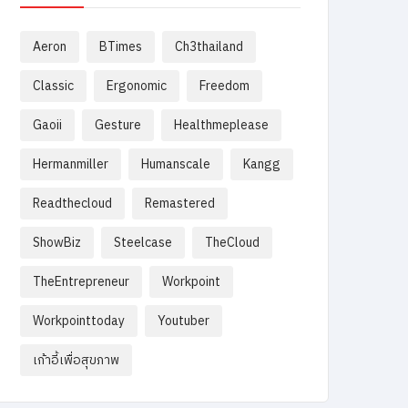
Aeron
BTimes
Ch3thailand
Classic
Ergonomic
Freedom‌
Gaoii
Gesture
Healthmeplease
Hermanmiller
Humanscale
Kangg
Readthecloud
Remastered
ShowBiz
Steelcase
TheCloud
TheEntrepreneur
Workpoint
Workpointtoday
Youtuber
เก้าอี้เพื่อสุขภาพ