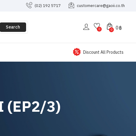
(02) 192 5717
customercare@gaoii.co.th
Search
0
฿
0
0
Discount All Products
II (EP2/3)